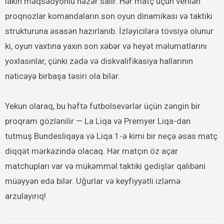
lakin məqsədyönlü nəzər salır. Hər matç üçün verilən
proqnozlar komandaların son oyun dinamikası və taktiki
strukturuna əsasən hazırlanıb. İzləyicilərə tövsiyə olunur
ki, oyun vaxtına yaxın son xəbər və heyət məlumatlarını
yoxlasınlar, çünki zədə və diskvalifikasiya hallarının
nəticəyə birbaşa təsiri ola bilər.
Yekun olaraq, bu həftə futbolsevərlər üçün zəngin bir
proqram gözlənilir — La Liqa və Premyer Liqa-dan
tutmuş Bundesliqaya və Liqa 1-ə kimi bir neçə əsas matç
diqqət mərkəzində olacaq. Hər matçın öz açar
matchupları var və mükəmməl taktiki gedişlər qalibəni
müəyyən edə bilər. Uğurlar və keyfiyyətli izləmə
arzulayırıq!