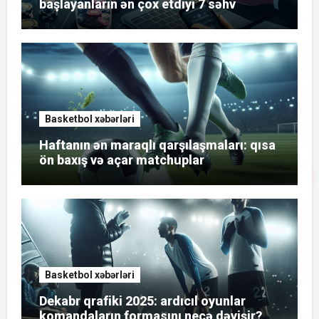
başlayanların ən çox etdiyi 7 səhv
Basketbol xəbərləri
Haftanın ən maraqlı qarşılaşmaları: qısa
ön baxış və açar matchuplar
Basketbol xəbərləri
Dekabr qrafiki 2025: ardıcıl oyunlar
komandaların formasını necə dəyişir?