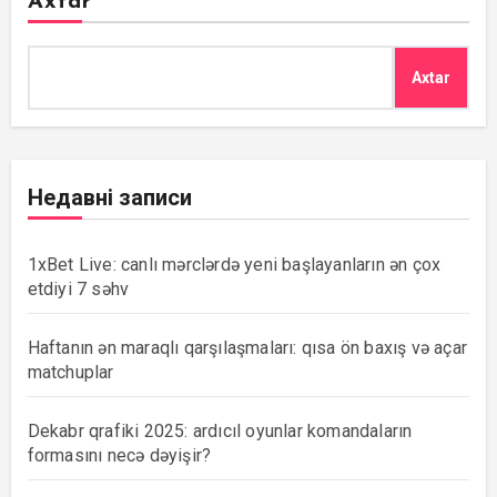
Axtar
Axtar
Недавні записи
1xBet Live: canlı mərclərdə yeni başlayanların ən çox
etdiyi 7 səhv
Haftanın ən maraqlı qarşılaşmaları: qısa ön baxış və açar
matchuplar
Dekabr qrafiki 2025: ardıcıl oyunlar komandaların
formasını necə dəyişir?