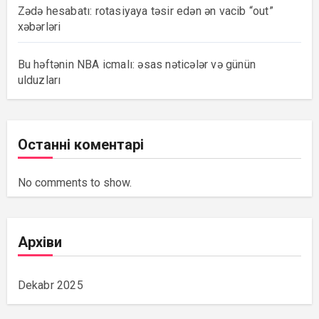
Zədə hesabatı: rotasiyaya təsir edən ən vacib “out”
xəbərləri
Bu həftənin NBA icmalı: əsas nəticələr və günün
ulduzları
Останні коментарі
No comments to show.
Архіви
Dekabr 2025