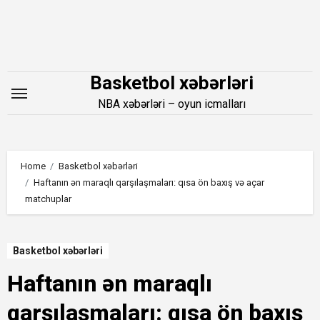
Skip
to
content
Basketbol xəbərləri
NBA xəbərləri – oyun icmalları
Home
Basketbol xəbərləri
Haftanın ən maraqlı qarşılaşmaları: qısa ön baxış və açar
matchuplar
Basketbol xəbərləri
Haftanın ən maraqlı
qarşılaşmaları: qısa ön baxış