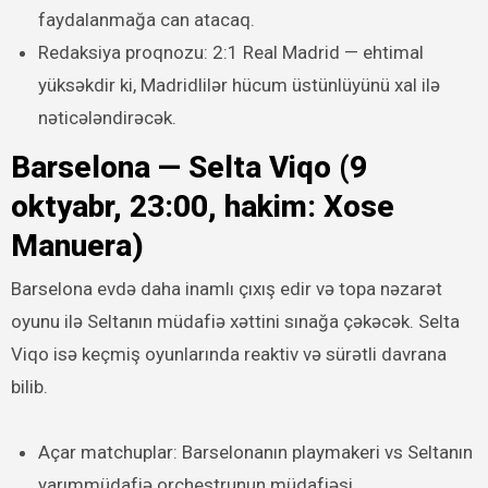
faydalanmağa can atacaq.
Redaksiya proqnozu: 2:1 Real Madrid — ehtimal
yüksəkdir ki, Madridlilər hücum üstünlüyünü xal ilə
nəticələndirəcək.
Barselona — Selta Viqo (9
oktyabr, 23:00, hakim: Xose
Manuera)
Barselona evdə daha inamlı çıxış edir və topa nəzarət
oyunu ilə Seltanın müdafiə xəttini sınağa çəkəcək. Selta
Viqo isə keçmiş oyunlarında reaktiv və sürətli davrana
bilib.
Açar matchuplar: Barselonanın playmakeri vs Seltanın
yarımmüdafiə orchestrunun müdafiəsi.