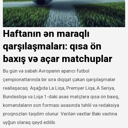
Haftanın ən maraqlı
qarşılaşmaları: qısa ön
baxış və açar matchuplar
Bu gün və sabah Avropanın aparıcı futbol
çempionatlarında bir sıra diqqət çəkən qarşılaşmalar
reallaşacaq. Aşağıda La Liqa, Premyer Liqa, A Seriya,
Bundesliqa və Liqa 1-dəki əsas matçlara qısa ön baxış,
komandaların son forması əsasında təhlil və redaksiya
proqnozları təqdim olunur. Verilən vaxtlar Bakı vaxtına
uyğun olaraq qeyd edilib.