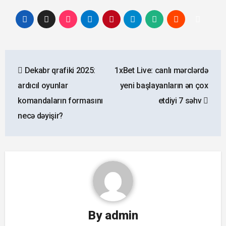
Yazı
Dekabr qrafiki 2025:
1xBet Live: canlı mərclərdə
naviqasiyası
ardıcıl oyunlar
yeni başlayanların ən çox
komandaların formasını
etdiyi 7 səhv
necə dəyişir?
By
admin