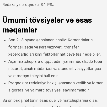
Redaksiya proqnozu: 3:1 PSJ.
Ümumi tövsiyələr və əsas
məqamlar
Son 2–3 oyuna əsaslanan analiz: Komandaların
forması, zədə və kart vəziyyəti, transfer
xəbərdarlıqları kimi faktorlar nəticəyə təsir edə bilər.
Açar matchuplara diqqət edin: yarımmüdafiədə topa
nəzarət, cinah müdafiəsi və standart vəziyyətlər çox
vaxt matçın taleyini həll edir.
Proqnozlar redaksiya baxışı əsasında verilib və idman
sığortası və ya mərc tövsiyəsi sayılmamalıdır.
Bu ön baxış həftənin əsas duel və matchuplarına qısa,