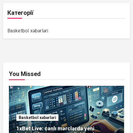
Категорії
Basketbol xəbərləri
You Missed
Basketbol xəbərləri
1xBet Live: canlı mərclərdə yeni