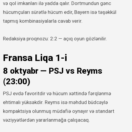
və qol imkanları ilə yadda qalır. Dortmundun gənc
hücumçuları sürətlə hücum edir, Bayern isə təşəkkül
tapmış kombinasiyalarla cavab verir.
Redaksiya proqnozu: 2:2 — açıq oyun gözlənilir.
Fransa Liqa 1-i
8 oktyabr — PSJ vs Reyms
(23:00)
PSJ evdə favoritdir və hücum xəttində fərqlənmə
ehtimalı yüksəkdir. Reyms isə məhdud büdcəylə
kompaktsiya olunmuş müdafiə oynayır və standart
vəziyyətlərdən yararlanmağa çalışacaq.