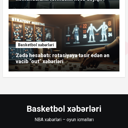
Basketbol xəbərləri
Zədə hesabatı: rotasiyaya təsir edən ən
vacib “out” xəbərləri
Basketbol xəbərləri
NBA xəbərləri – oyun icmalları