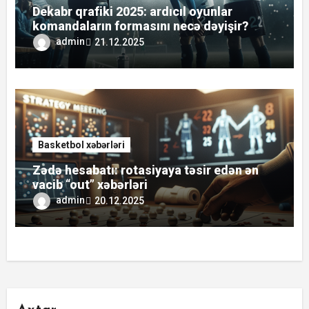
Dekabr qrafiki 2025: ardıcıl oyunlar
komandaların formasını necə dəyişir?
admin
21.12.2025
Basketbol xəbərləri
Zədə hesabatı: rotasiyaya təsir edən ən
vacib “out” xəbərləri
admin
20.12.2025