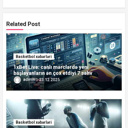
Related Post
Basketbol xəbərləri
1xBet Live: canlı mərclərdə yeni
başlayanların ən çox etdiyi 7 səhv
admin
23.12.2025
Basketbol xəbərləri