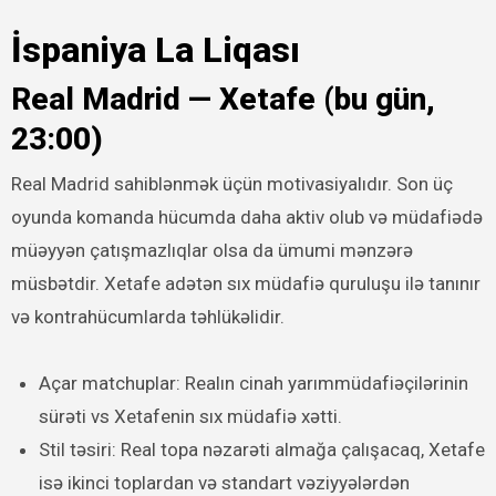
İspaniya La Liqası
Real Madrid — Xetafe (bu gün,
23:00)
Real Madrid sahiblənmək üçün motivasiyalıdır. Son üç
oyunda komanda hücumda daha aktiv olub və müdafiədə
müəyyən çatışmazlıqlar olsa da ümumi mənzərə
müsbətdir. Xetafe adətən sıx müdafiə quruluşu ilə tanınır
və kontrahücumlarda təhlükəlidir.
Açar matchuplar: Realın cinah yarımmüdafiəçilərinin
sürəti vs Xetafenin sıx müdafiə xətti.
Stil təsiri: Real topa nəzarəti almağa çalışacaq, Xetafe
isə ikinci toplardan və standart vəziyyələrdən